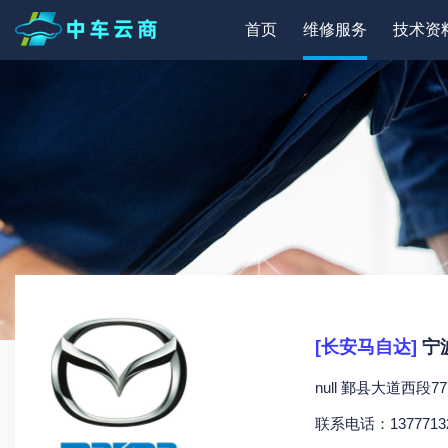
首页
维修服务
技术资
[长安马自达]
宁
null 鄞县大道西段7
联系电话：13777132