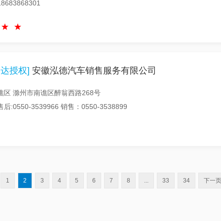
683868301
达授权]
安徽泓德汽车销售服务有限公司
谯区 滁州市南谯区醉翁西路268号
0550-3539966 销售：0550-3538899
1
2
3
4
5
6
7
8
...
33
34
下一